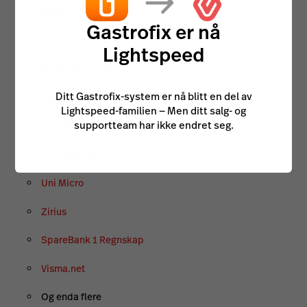
Fiken
Gastrofix er nå
Duett
Lightspeed
Visma eAccounting
Ditt Gastrofix-system er nå blitt en del av
Xledger
Lightspeed-familien — Men ditt salg- og
supportteam har ikke endret seg.
DNB Regnskap
Uni Economy
Uni Micro
Zirius
SpareBank 1 Regnskap
Visma.net
Og enda flere