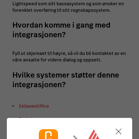
Lightspeed som sitt kassasystem og som ønsker en
forenklet overføring til sitt regnskapssystem.
Hvordan komme i gang med
integrasjonen?
Fyll ut skjemaet til høyre, så vil du bli kontaktet av en
våre ansatte for videre dialog og oppsett.
Hvilke systemer støtter denne
integrasjonen?
24SevenOffice
Tripletex
PowerOffice Go