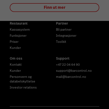
Finn ut mer
Restaurant
Partner
Kassasystem
Bli partner
Funksjoner
Integrasjoner
Priser
Toolkit
Kunder
Om oss
Support
Kontakt
+47 22 04 64 90
Kunder
support@barcontrol.no
Personvern og
mail@barcontrol.no
databelskyttelse
Investor relations