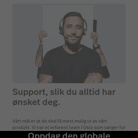
Support, slik du alltid har
ønsket deg.
Vårt mål er at du skal få mest mulig ut av vårt
produkt. Vi har et erfarent team i Oslo som sørger for
Oppdag den globale
at du får hjelp, alle dager i uken.