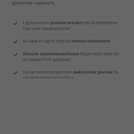
gjeldende regelverk.
Lightspeed er
produkterklært
på Skatteetatens
liste over kassasystemer
All data er lagret trygt på
norske datasentre
Teknisk systembeskrivelse
følger alltid med når
du kjøper POS-systemet
Du kan enkelt eksportere
elektronisk journal
fra
vår skybaserte backoffice
Snakk med en ekspert