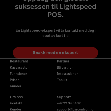
suksessen til Lightspeed
Finn ut mer
POS.
En Lightspeed-ekspert vil ta kontakt med deg i
løpet av kort tid.
Snakk med en ekspert
Restaurant
Partner
Kassasystem
Bli partner
Funksjoner
Integrasjoner
Priser
Toolkit
Kunder
Om oss
Support
Kontakt
+47 22 04 64 90
Kunder
support@barcontrol.no