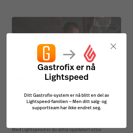
Gastrofix er nå
Lightspeed
Ditt Gastrofix-system er nå blitt en del av
Føl deg trygg ved
Lightspeed-familien — Men ditt salg- og
supportteam har ikke endret seg.
bokettersyn.
Med Lightspeed er du alltid oppdatert etter