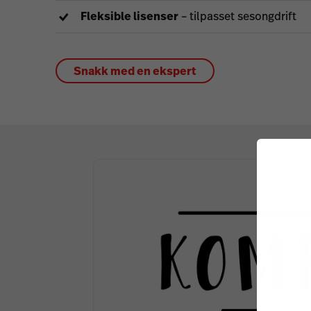
Fleksible lisenser
– tilpasset sesongdrift
Snakk med en ekspert